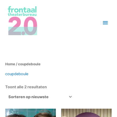
Ga
Hoo
naar
de
inhoud
Gesorteerd
Home
/ coupdeboule
op
nieuwste
coupdeboule
Toont alle 2 resultaten