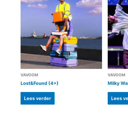
VAVOOM
VAVOOM
Lost&Found (4+)
Milky Wa
Lees verder
Lees v