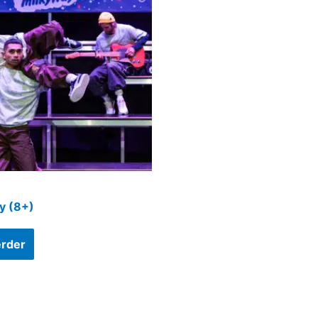
y (8+)
erder