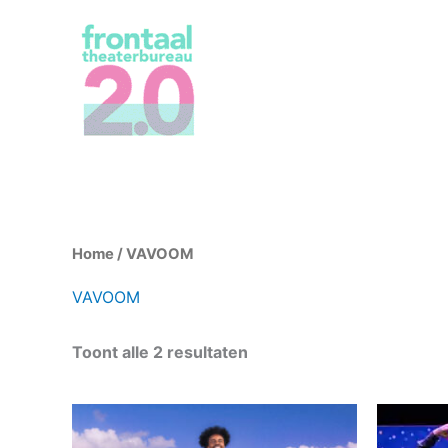
Ga
naar
de
inhoud
Gesorteerd
Home
/ VAVOOM
op
nieuwste
VAVOOM
Toont alle 2 resultaten