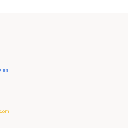
O en
:
.com